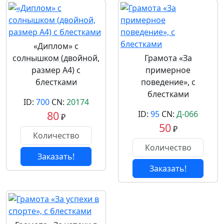
«Диплом» с
солнышком (двойной,
Грамота «За
размер А4) с
примерное
блестками
поведение», с
блестками
ID:
700
CN:
20174
80
ID:
95
CN:
Д-066
₽
50
₽
Заказать!
Заказать!