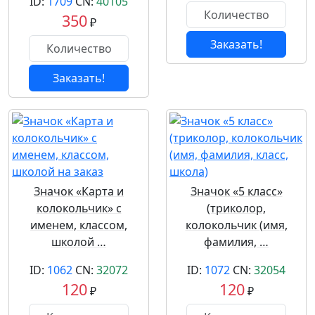
ID:
1709
CN:
40105
350
₽
Заказать!
Заказать!
Значок «Карта и
Значок «5 класс»
колокольчик» с
(триколор,
именем, классом,
колокольчик (имя,
школой …
фамилия, …
ID:
1062
CN:
32072
ID:
1072
CN:
32054
120
120
₽
₽