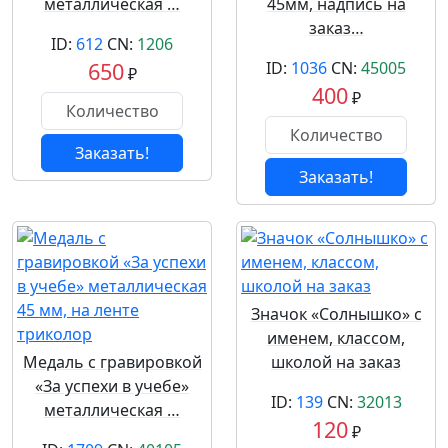
металлическая …
45мм, надпись на
заказ…
ID:
612
CN:
1206
650
ID:
1036
CN:
45005
₽
400
₽
Заказать!
Заказать!
Значок «Солнышко» с
именем, классом,
Медаль с гравировкой
школой на заказ
«За успехи в учебе»
ID:
139
CN:
32013
металлическая …
120
₽