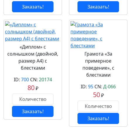
Заказать!
Заказать!
«Диплом» с
солнышком (двойной,
Грамота «За
размер А4) с
примерное
блестками
поведение», с
блестками
ID:
700
CN:
20174
80
ID:
95
CN:
Д-066
₽
50
₽
Заказать!
Заказать!