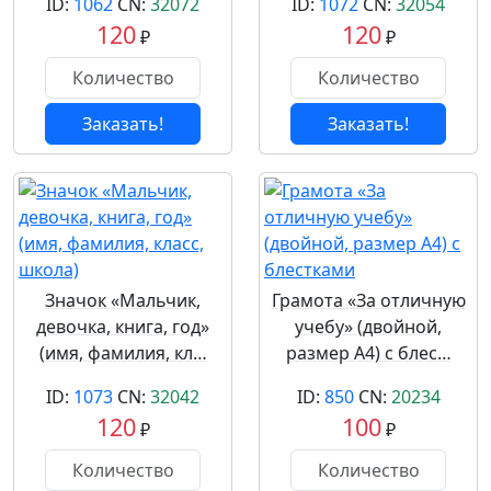
ID:
1062
CN:
32072
ID:
1072
CN:
32054
120
120
₽
₽
Заказать!
Заказать!
Значок «Мальчик,
Грамота «За отличную
девочка, книга, год»
учебу» (двойной,
(имя, фамилия, кл…
размер А4) с блес…
ID:
1073
CN:
32042
ID:
850
CN:
20234
120
100
₽
₽