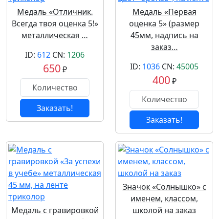
Медаль «Отличник.
Медаль «Первая
Всегда твоя оценка 5!»
оценка 5» (размер
металлическая …
45мм, надпись на
заказ…
ID:
612
CN:
1206
650
ID:
1036
CN:
45005
₽
400
₽
Заказать!
Заказать!
Значок «Солнышко» с
именем, классом,
Медаль с гравировкой
школой на заказ