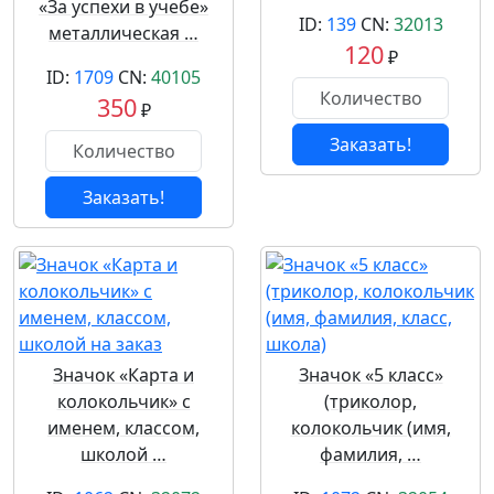
«За успехи в учебе»
ID:
139
CN:
32013
металлическая …
120
₽
ID:
1709
CN:
40105
350
₽
Заказать!
Заказать!
Значок «Карта и
Значок «5 класс»
колокольчик» с
(триколор,
именем, классом,
колокольчик (имя,
школой …
фамилия, …