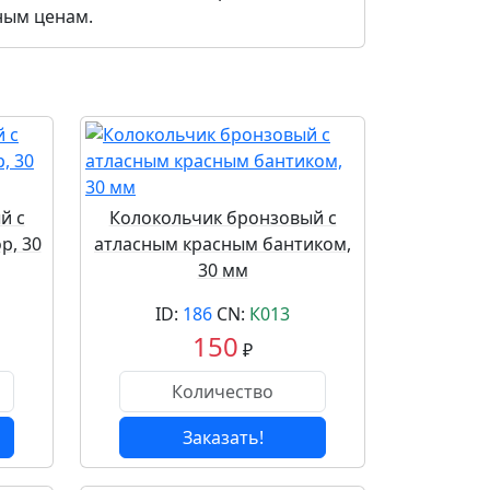
ным ценам.
й с
Колокольчик бронзовый с
р, 30
атласным красным бантиком,
30 мм
ID:
186
CN:
К013
150
₽
Заказать!