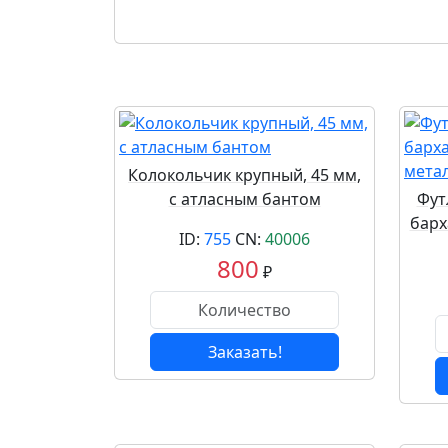
Колокольчик крупный, 45 мм,
с атласным бантом
Фут
барх
ID:
755
CN:
40006
800
₽
Заказать!