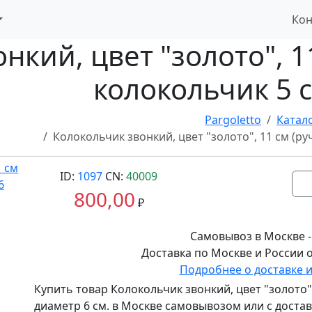
Кон
кий, цвет "золото", 11
колокольчик 5 c
Pargoletto
Катал
Колокольчик звонкий, цвет "золото", 11 cм (руч
ID:
1097
CN:
40009
800,00
₽
Самовывоз в Москве -
Доставка по Москве и России о
Подробнее о доставке 
Купить товар
Колокольчик звонкий, цвет "золото", 
диаметр 6 cм.
в Москве самовывозом или с достав