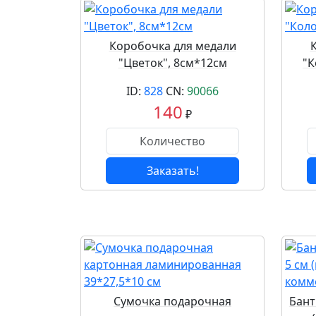
Коробочка для медали
"Цветок", 8см*12см
"К
ID:
828
CN:
90066
140
₽
Заказать!
Сумочка подарочная
Бант