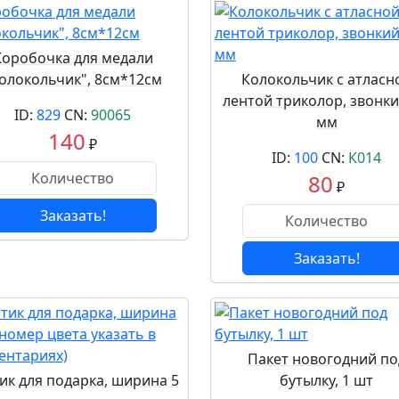
Коробочка для медали
олокольчик", 8см*12см
Колокольчик с атласн
лентой триколор, звонки
ID:
829
CN:
90065
мм
140
₽
ID:
100
CN:
К014
80
₽
Заказать!
Заказать!
Пакет новогодний по
ик для подарка, ширина 5
бутылку, 1 шт