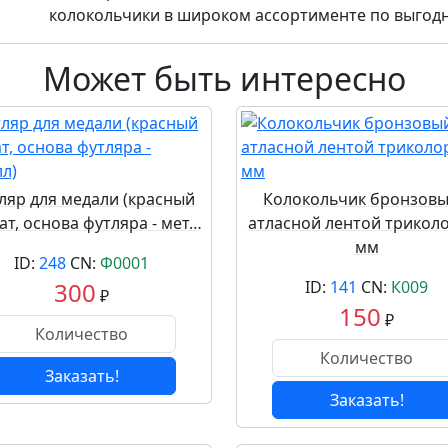
колокольчики в широком ассортименте по выгод
Может быть интересно
ляр для медали (красный
Колокольчик бронзовы
ат, основа футляра - мет…
атласной лентой триколо
мм
ID:
248
CN:
Ф0001
300
ID:
141
CN:
К009
₽
150
₽
Заказать!
Заказать!