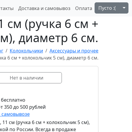
Tog
Пусто :(
такты
Доставка и самовывоз
Оплата
 cм (ручка 6 cм +
м), диаметр 6 cм.
ог
Колокольчики
Аксессуары и прочее
ка 6 cм + колокольчик 5 cм), диаметр 6 cм.
Нет в наличии
 бесплатно
т 350 до 500 рублей
и самовывозе
11 cм (ручка 6 cм + колокольчик 5 cм),
кой по России. Всегда в продаже