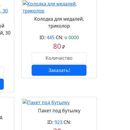
Колодка для медалей,
ой
триколор
й, 30
ID:
445
CN:
о 0000
80
₽
Заказать!
Пакет под бутылку
д
ID:
923
CN: