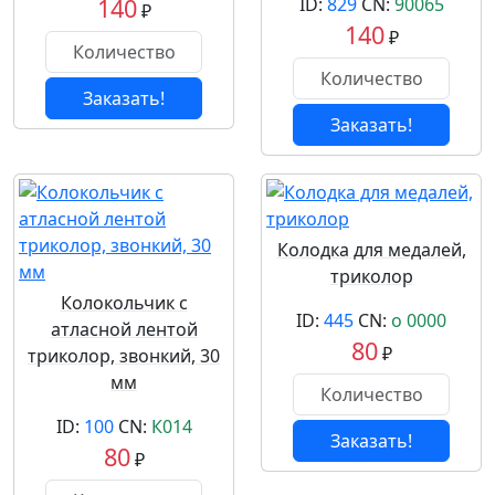
140
ID:
829
CN:
90065
₽
140
₽
Заказать!
Заказать!
Колодка для медалей,
триколор
Колокольчик с
ID:
445
CN:
о 0000
атласной лентой
80
₽
триколор, звонкий, 30
мм
ID:
100
CN:
К014
Заказать!
80
₽