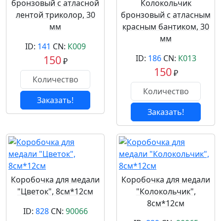
бронзовый с атласной
Колокольчик
лентой триколор, 30
бронзовый с атласным
мм
красным бантиком, 30
мм
ID:
141
CN:
К009
150
ID:
186
CN:
К013
₽
150
₽
Заказать!
Заказать!
Коробочка для медали
Коробочка для медали
"Цветок", 8см*12см
"Колокольчик",
8см*12см
ID:
828
CN:
90066